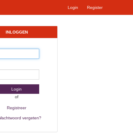
Login
Register
INLOGGEN
Login
of
Registreer
achtwoord vergeten?