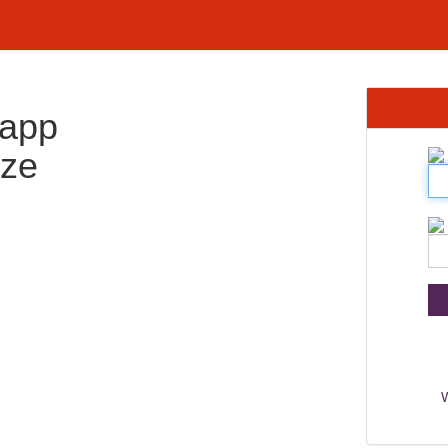
 app
nze
W